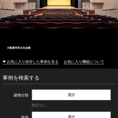
大船渡市民文化会館
❤ お気に入り保存した事例を見る
お気に入り機能について
事例を検索する
選択
建物分類
指定なし
選択
地域