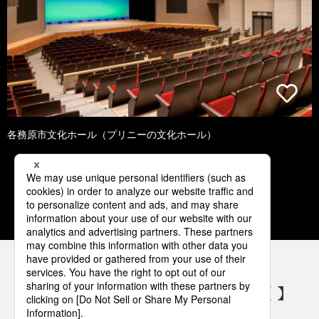
各務原市文化ホール（プリニーの文化ホール）
1
2
3
4
5
パナソニックの電気設備 SNSアカウント