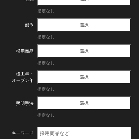
指定なし
選択
部位
指定なし
選択
採用商品
指定なし
竣工年・
選択
オープン年
指定なし
選択
照明手法
指定なし
キーワード