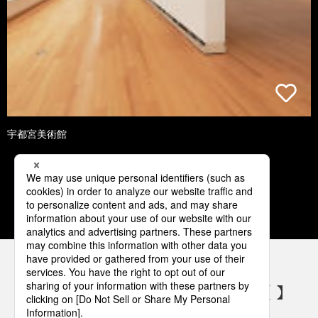
宇都宮美術館
1
2
3
4
5
パナソニックの電気設備 SNSアカウント