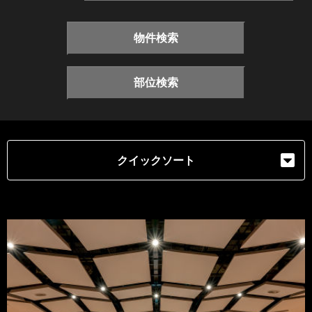
物件検索
部位検索
クイックソート