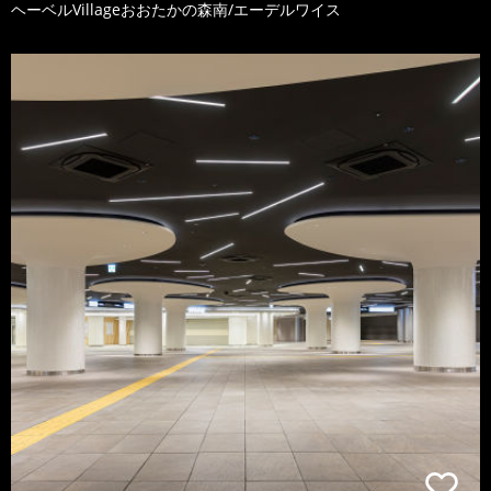
ヘーベルVillageおおたかの森南/エーデルワイス