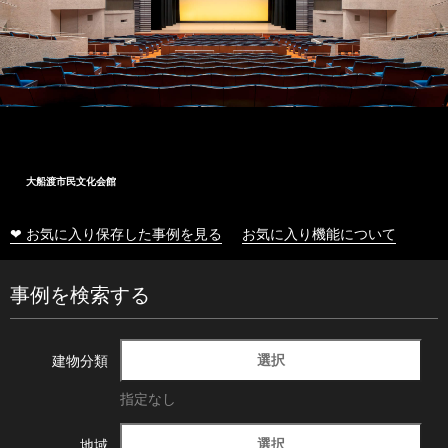
大船渡市民文化会館
❤ お気に入り保存した事例を見る
お気に入り機能について
事例を検索する
選択
建物分類
指定なし
選択
地域