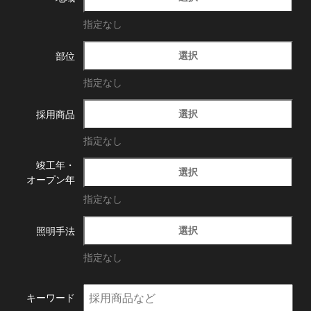
指定なし
選択
部位
指定なし
選択
採用商品
指定なし
竣工年・
選択
オープン年
指定なし
選択
照明手法
指定なし
キーワード