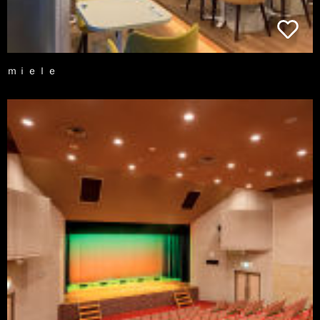
ｍｉｅｌｅ