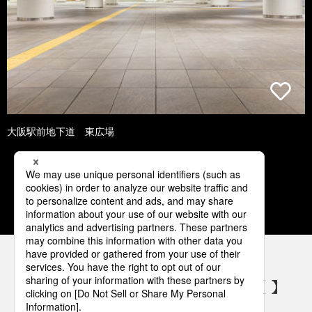
大阪駅前地下道 東広場
1
2
3
4
5
パナソニックの電気設備 SNSアカウント