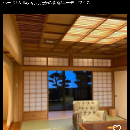
ヘーベルVillageおおたかの森南/エーデルワイス