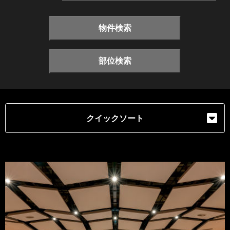
物件検索
部位検索
クイックソート