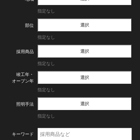
指定なし
選択
部位
指定なし
選択
採用商品
指定なし
竣工年・
選択
オープン年
指定なし
選択
照明手法
指定なし
キーワード