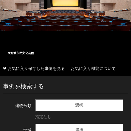
大船渡市民文化会館
❤ お気に入り保存した事例を見る
お気に入り機能について
事例を検索する
選択
建物分類
指定なし
選択
地域