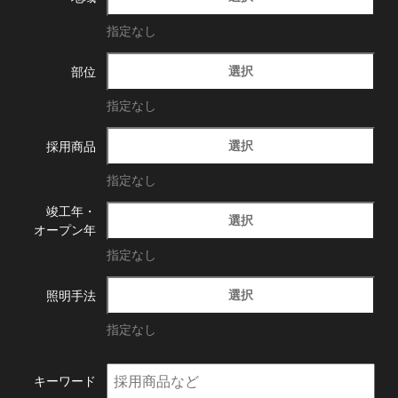
指定なし
選択
部位
指定なし
選択
採用商品
指定なし
竣工年・
選択
オープン年
指定なし
選択
照明手法
指定なし
キーワード