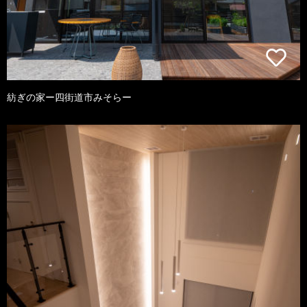
紡ぎの家ー四街道市みそらー