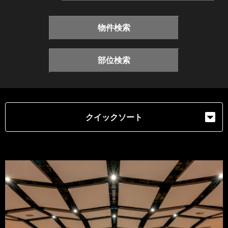
物件検索
部位検索
クイックソート