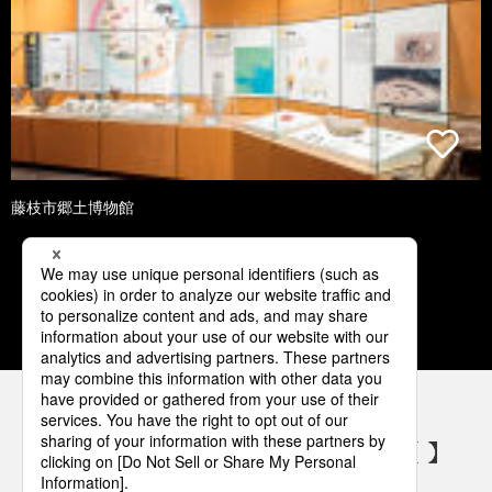
藤枝市郷土博物館
1
2
3
4
5
パナソニックの電気設備 SNSアカウント