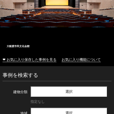
大船渡市民文化会館
❤ お気に入り保存した事例を見る
お気に入り機能について
事例を検索する
選択
建物分類
指定なし
選択
地域