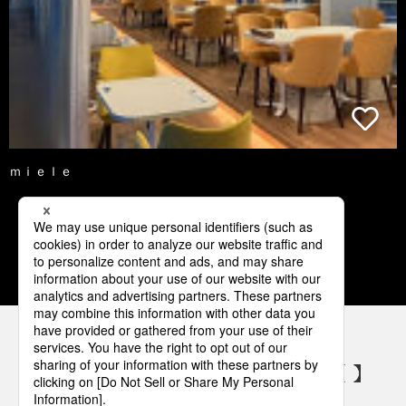
ｍｉｅｌｅ
1
2
3
4
5
パナソニックの電気設備 SNSアカウント