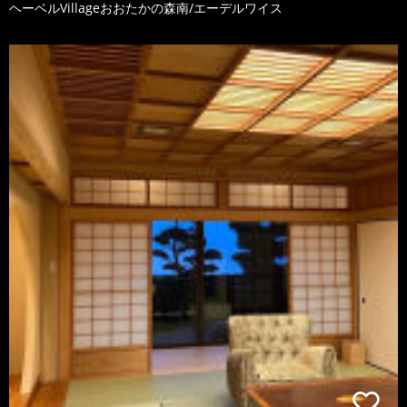
ヘーベルVillageおおたかの森南/エーデルワイス