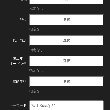
指定なし
選択
部位
指定なし
選択
採用商品
指定なし
竣工年・
選択
オープン年
指定なし
選択
照明手法
指定なし
キーワード