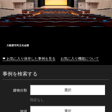
大船渡市民文化会館
❤ お気に入り保存した事例を見る
お気に入り機能について
事例を検索する
選択
建物分類
指定なし
選択
地域