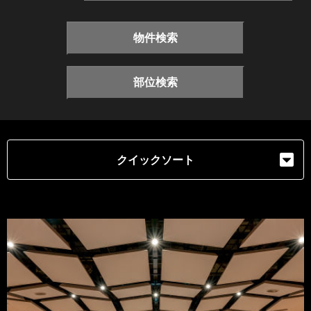
物件検索
部位検索
クイックソート