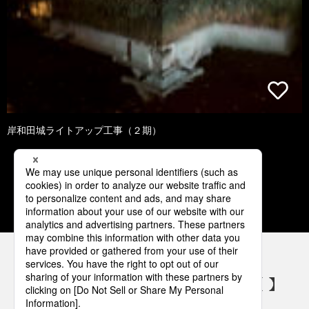
岸和田城ライトアップ工事（２期）
1
2
3
4
5
パナソニックの電気設備 SNSアカウント