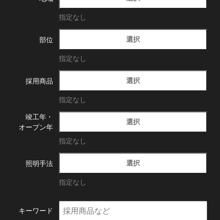
指定なし
選択
部位
指定なし
選択
採用商品
指定なし
竣工年・
選択
オープン年
指定なし
選択
照明手法
指定なし
キーワード