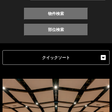
物件検索
部位検索
クイックソート