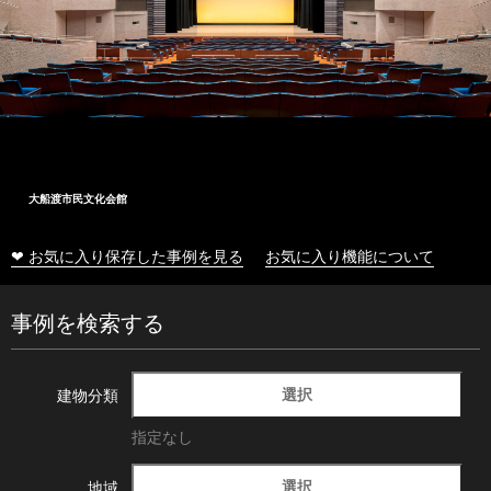
大船渡市民文化会館
❤ お気に入り保存した事例を見る
お気に入り機能について
事例を検索する
選択
建物分類
指定なし
選択
地域