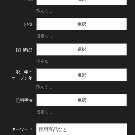
指定なし
選択
部位
指定なし
選択
採用商品
指定なし
竣工年・
選択
オープン年
指定なし
選択
照明手法
指定なし
キーワード