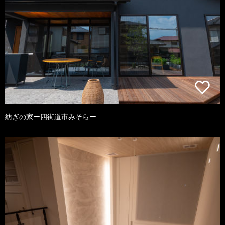
紡ぎの家ー四街道市みそらー