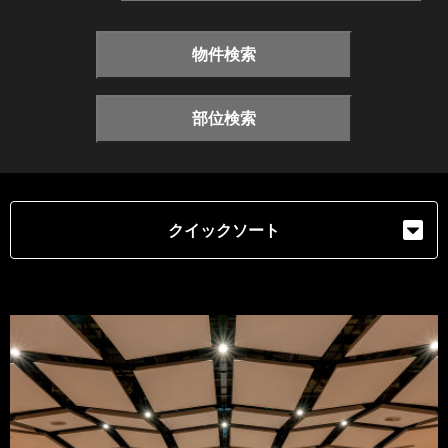
物件検索
部位検索
クイックソート