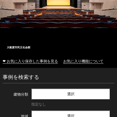
大船渡市民文化会館
❤ お気に入り保存した事例を見る
お気に入り機能について
事例を検索する
選択
建物分類
指定なし
選択
地域