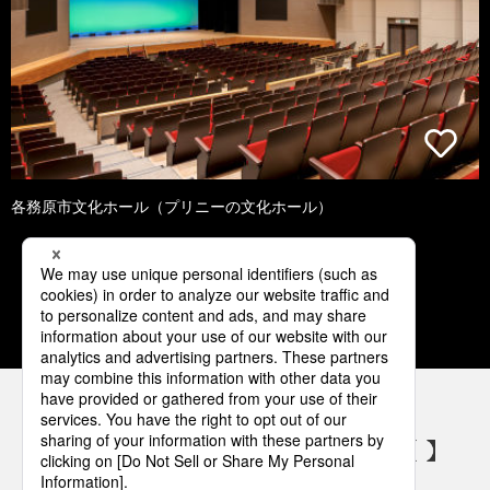
各務原市文化ホール（プリニーの文化ホール）
1
2
3
4
5
パナソニックの電気設備 SNSアカウント