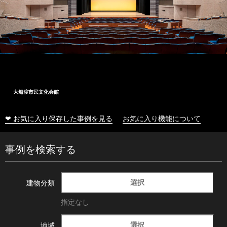
大船渡市民文化会館
❤ お気に入り保存した事例を見る
お気に入り機能について
事例を検索する
選択
建物分類
指定なし
選択
地域