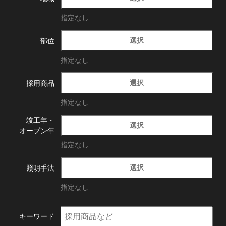
指定なし
選択
部位
指定なし
選択
採用商品
指定なし
竣工年・
選択
オープン年
指定なし
選択
照明手法
指定なし
キーワード