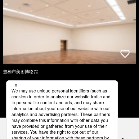
豊橋市美術博物館
1
2
3
4
5
パナソニックの電気設備 SNSアカウント