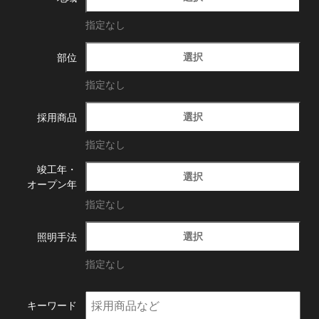
指定なし
選択
部位
指定なし
選択
採用商品
指定なし
竣工年・
選択
オープン年
指定なし
選択
照明手法
指定なし
キーワード