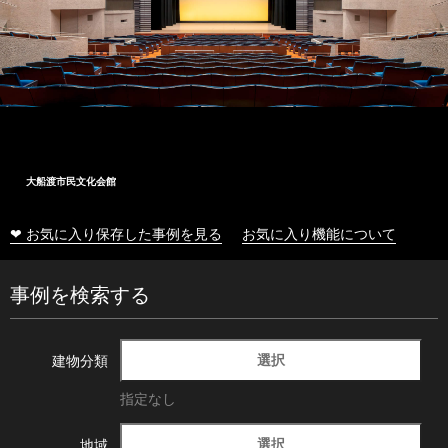
大船渡市民文化会館
❤ お気に入り保存した事例を見る
お気に入り機能について
事例を検索する
選択
建物分類
指定なし
選択
地域