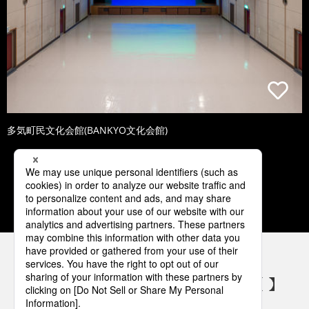
多気町民文化会館(BANKYO文化会館)
1
2
3
4
5
パナソニックの電気設備 SNSアカウント