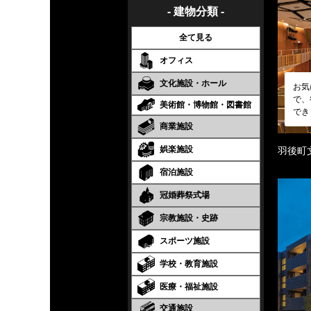
- 建物分類 -
全て見る
オフィス
文化施設・ホール
お気
で、
美術館・博物館・図書館
でき
商業施設
娯楽施設
羽後町
宿泊施設
冠婚葬祭式場
宗教施設・史跡
スポーツ施設
学校・教育施設
医療・福祉施設
交通施設