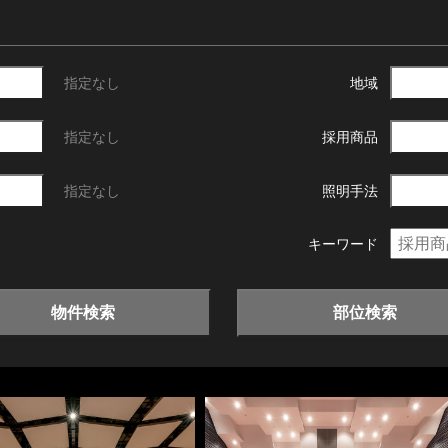
指定なし
地域
指定なし
採用商品
指定なし
照明手法
キーワード
物件検索
部位検索