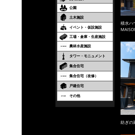
公園
土木施設
積水ハ
イベント・仮設施設
MAISO
工場・倉庫・生産施設
農林水産施設
タワー・モニュメント
集合住宅
集合住宅（改修）
戸建住宅
その他
紡ぎの