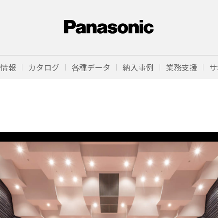
品情報
カタログ
各種データ
納入事例
業務支援
サ