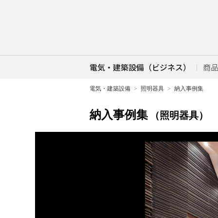
電気・建築設備（ビジネス）
商
電気・建築設備
照明器具
納入事例集
納入事例集
（照明器具）