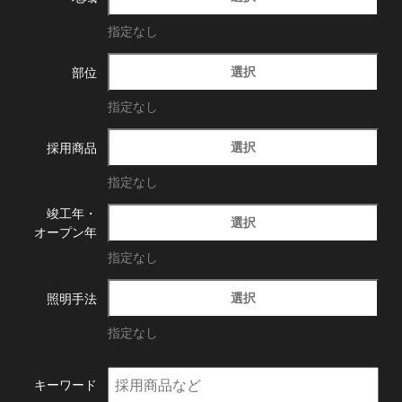
指定なし
選択
部位
指定なし
選択
採用商品
指定なし
竣工年・
選択
オープン年
指定なし
選択
照明手法
指定なし
キーワード