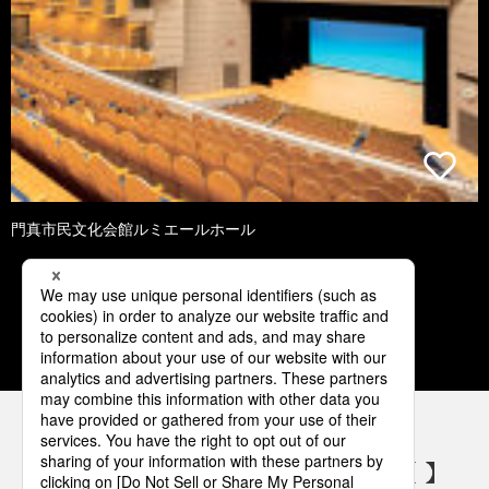
門真市民文化会館ルミエールホール
1
2
3
4
5
パナソニックの電気設備 SNSアカウント