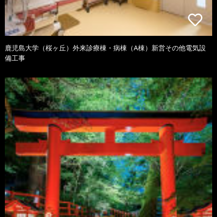
鹿児島大学（桜ヶ丘）外来診療棟・病棟（A棟）新営その他電気設
備工事