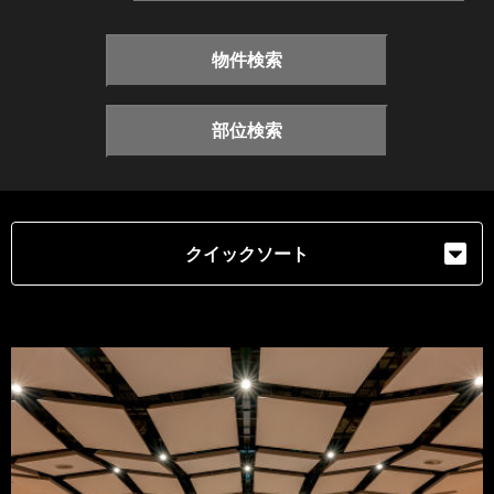
物件検索
部位検索
クイックソート