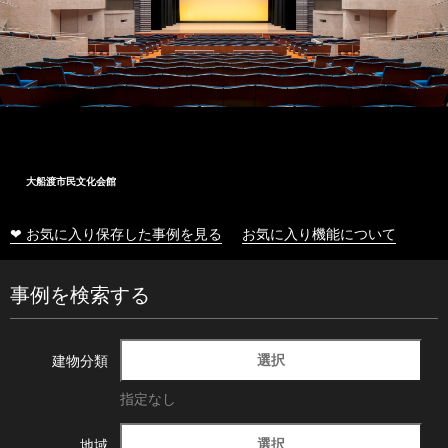
大船渡市民文化会館
❤ お気に入り保存した事例を見る
お気に入り機能について
事例を検索する
選択
建物分類
指定なし
選択
地域