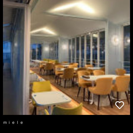
ｍｉｅｌｅ