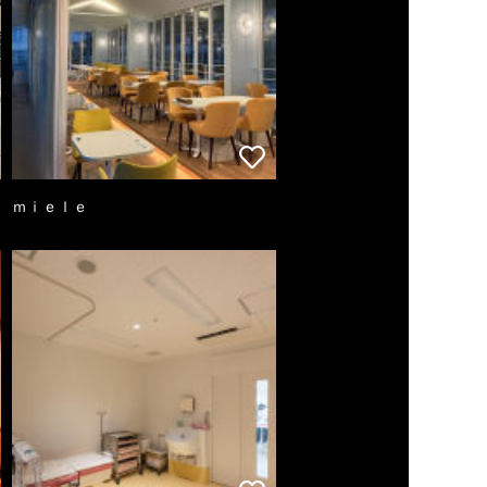
ｍｉｅｌｅ