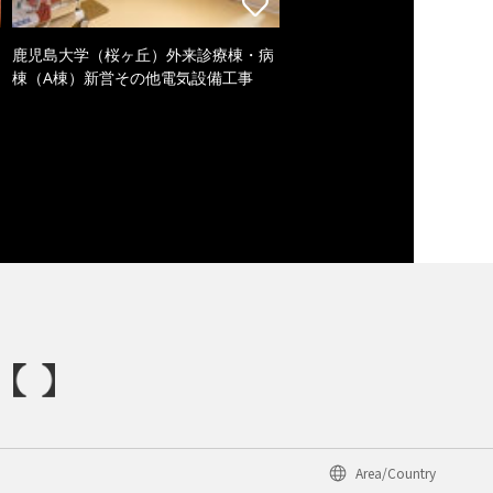
鹿児島大学（桜ヶ丘）外来診療棟・病
棟（A棟）新営その他電気設備工事
Area/Country