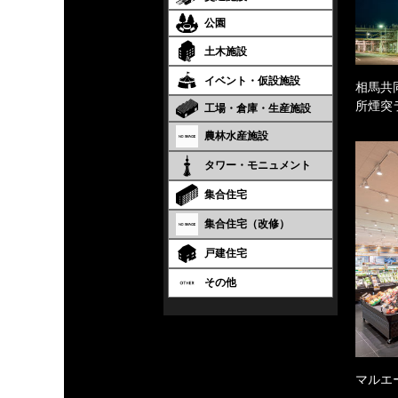
公園
土木施設
イベント・仮設施設
相馬共
所煙突
工場・倉庫・生産施設
農林水産施設
タワー・モニュメント
集合住宅
集合住宅（改修）
戸建住宅
その他
マルエ