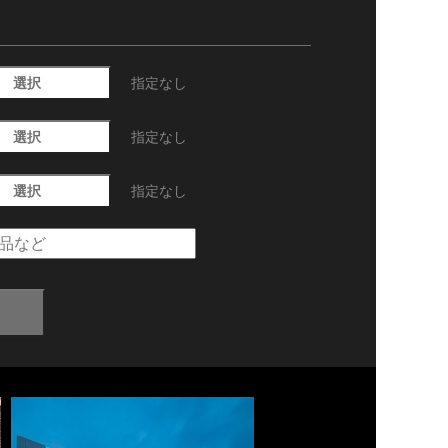
選択
指定なし
選択
指定なし
選択
指定なし