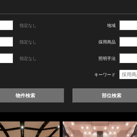
指定なし
地域
指定なし
採用商品
指定なし
照明手法
キーワード
物件検索
部位検索