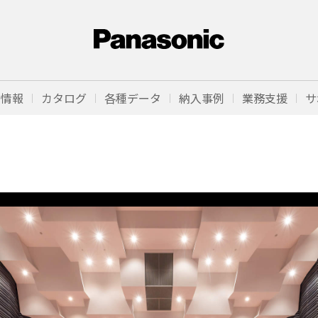
品情報
カタログ
各種データ
納入事例
業務支援
サ