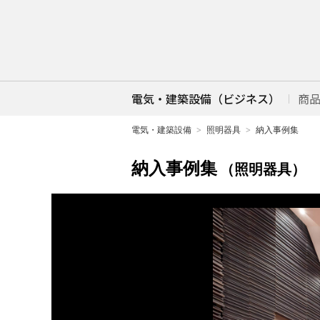
電気・建築設備（ビジネス）
商
電気・建築設備
照明器具
納入事例集
納入事例集
（照明器具）