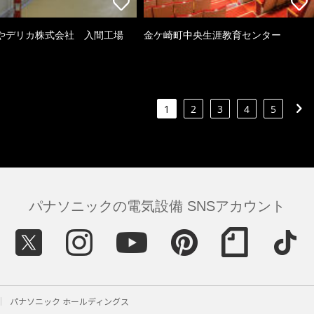
やデリカ株式会社 入間工場
金ケ崎町中央生涯教育センター
1
2
3
4
5
パナソニックの電気設備 SNSアカウント
パナソニック ホールディングス