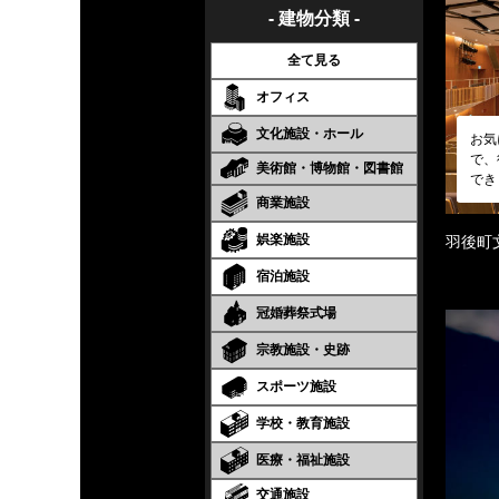
- 建物分類 -
全て見る
オフィス
文化施設・ホール
お気
で、
美術館・博物館・図書館
でき
商業施設
娯楽施設
羽後町
宿泊施設
冠婚葬祭式場
宗教施設・史跡
スポーツ施設
学校・教育施設
医療・福祉施設
交通施設