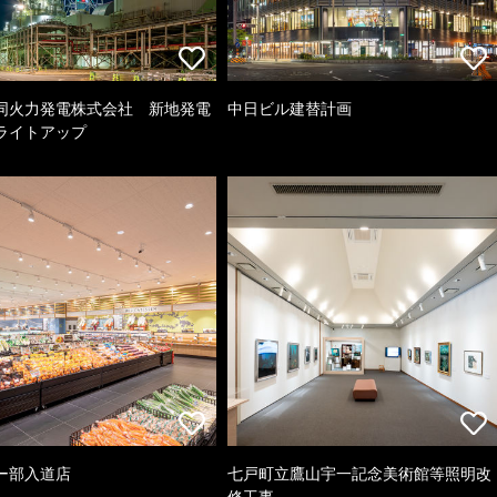
同火力発電株式会社 新地発電
中日ビル建替計画
ライトアップ
ー部入道店
七戸町立鷹山宇一記念美術館等照明改
修工事