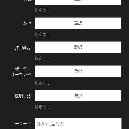
指定なし
選択
部位
指定なし
選択
採用商品
指定なし
竣工年・
選択
オープン年
指定なし
選択
照明手法
指定なし
キーワード