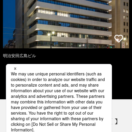
明治安田広島ビル
1
2
3
4
5
パナソニックの電気設備 SNSアカウント