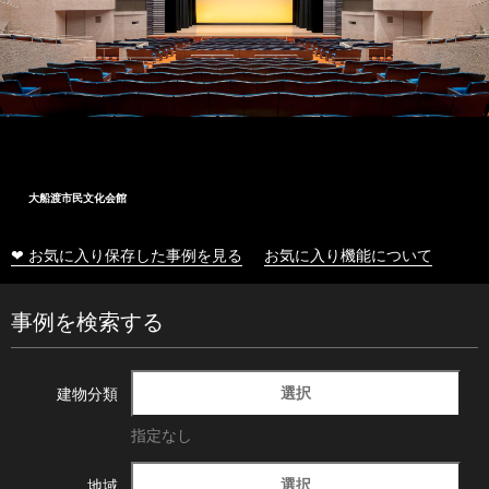
大船渡市民文化会館
❤ お気に入り保存した事例を見る
お気に入り機能について
事例を検索する
選択
建物分類
指定なし
選択
地域