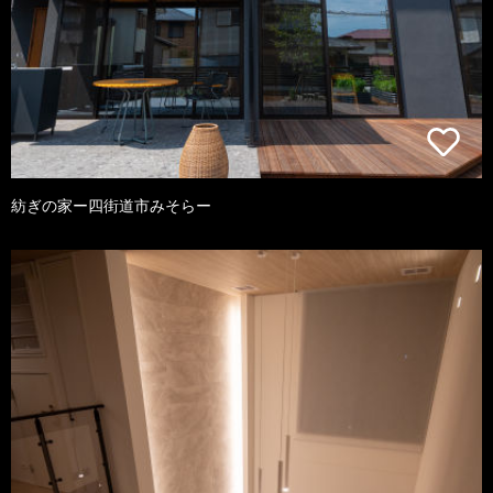
紡ぎの家ー四街道市みそらー