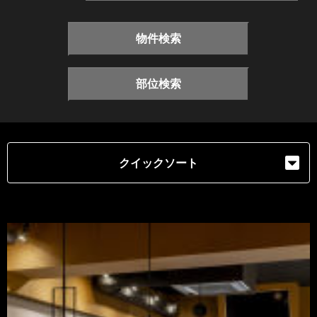
物件検索
部位検索
クイックソート