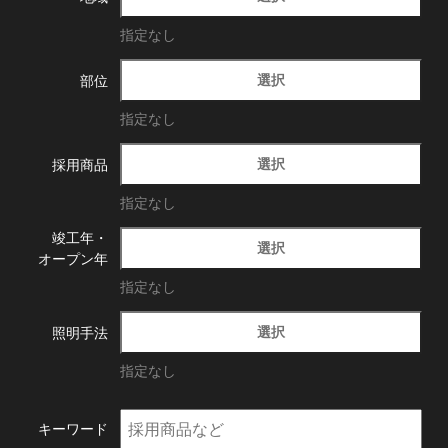
指定なし
選択
部位
指定なし
選択
採用商品
指定なし
竣工年・
選択
オープン年
指定なし
選択
照明手法
指定なし
キーワード