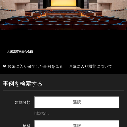
大船渡市民文化会館
❤ お気に入り保存した事例を見る
お気に入り機能について
事例を検索する
選択
建物分類
指定なし
選択
地域