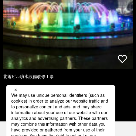
北電ビル噴水設備改修工事
2
3
4
5
6
パナソニックの電気設備 SNSアカウント