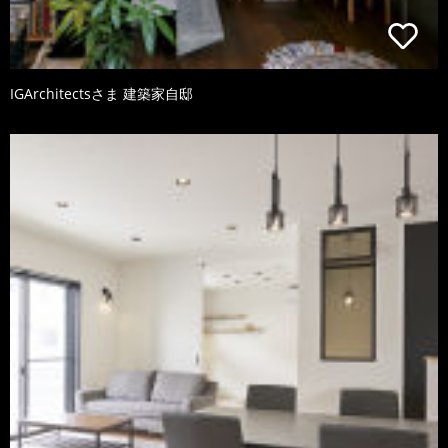
IGArchitectsさま 建築家自邸