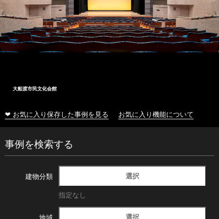
大船渡市民文化会館
❤ お気に入り保存した事例を見る
お気に入り機能について
事例を検索する
選択
建物分類
指定なし
選択
地域