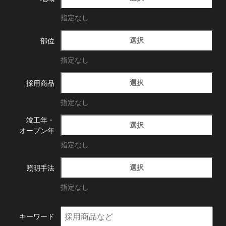
指定なし
選択
部位
指定なし
選択
採用商品
指定なし
竣工年・
選択
オープン年
指定なし
選択
照明手法
指定なし
キーワード