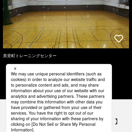
美里町トレーニングセンター
1
2
3
4
5
パナソニックの電気設備 SNSアカウント