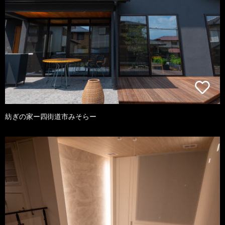
紡ぎの家ー四街道市みそらー