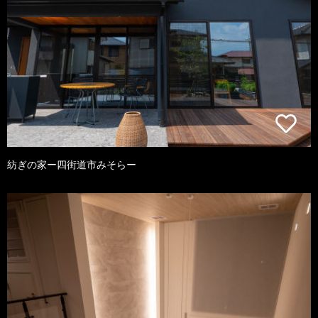
紡ぎの家ー四街道市みそらー