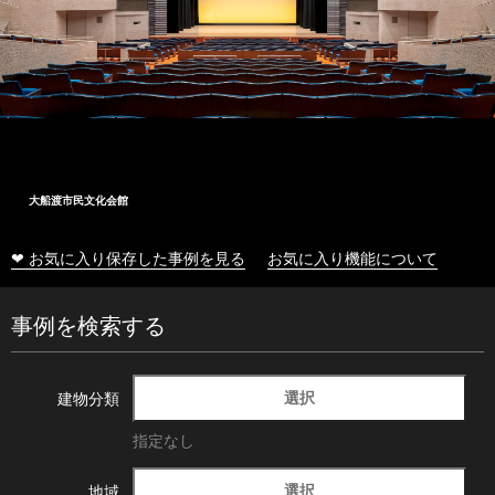
大船渡市民文化会館
❤ お気に入り保存した事例を見る
お気に入り機能について
事例を検索する
選択
建物分類
指定なし
選択
地域