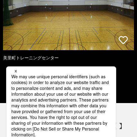
美里町トレーニングセンター
1
2
3
4
5
パナソニックの電気設備 SNSアカウント