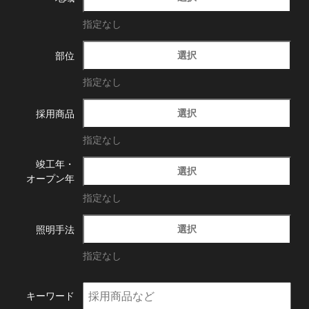
指定なし
選択
部位
指定なし
選択
採用商品
指定なし
竣工年・
選択
オープン年
指定なし
選択
照明手法
指定なし
キーワード