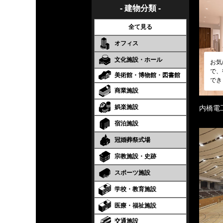
- 建物分類 -
全て見る
オフィス
文化施設・ホール
お気
で、
美術館・博物館・図書館
でき
商業施設
娯楽施設
内橋電
宿泊施設
冠婚葬祭式場
宗教施設・史跡
スポーツ施設
学校・教育施設
医療・福祉施設
交通施設