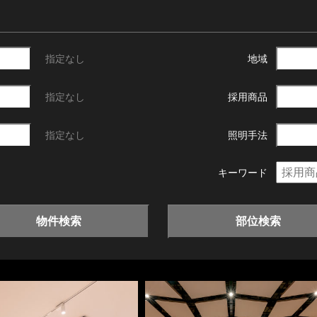
指定なし
地域
指定なし
採用商品
指定なし
照明手法
キーワード
物件検索
部位検索