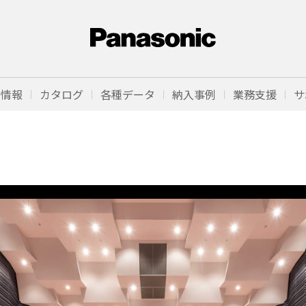
品情報
カタログ
各種データ
納入事例
業務支援
サ