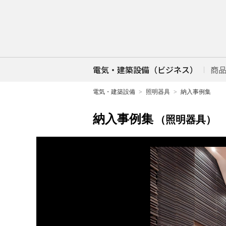
電気・建築設備（ビジネス）
商
電気・建築設備
照明器具
納入事例集
納入事例集
（照明器具）