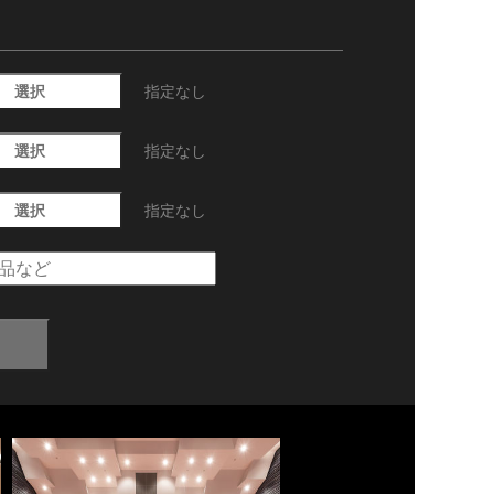
選択
指定なし
選択
指定なし
選択
指定なし