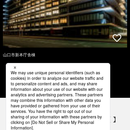
山口市新本庁舎棟
1
2
3
4
5
パナソニックの電気設備 SNSアカウント