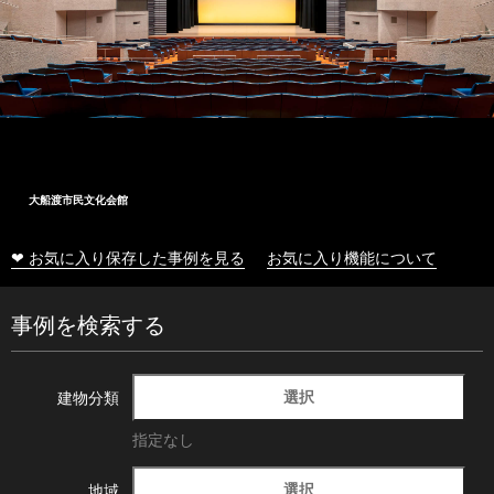
大船渡市民文化会館
❤ お気に入り保存した事例を見る
お気に入り機能について
事例を検索する
選択
建物分類
指定なし
選択
地域