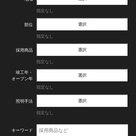
指定なし
選択
部位
指定なし
選択
採用商品
指定なし
竣工年・
選択
オープン年
指定なし
選択
照明手法
指定なし
キーワード