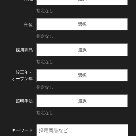
指定なし
選択
部位
指定なし
選択
採用商品
指定なし
竣工年・
選択
オープン年
指定なし
選択
照明手法
指定なし
キーワード