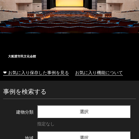
大船渡市民文化会館
❤ お気に入り保存した事例を見る
お気に入り機能について
事例を検索する
選択
建物分類
指定なし
選択
地域