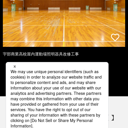
宇部商業高校屋内運動場照明器具改修工事
1
2
3
4
5
パナソニックの電気設備 SNSアカウント