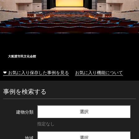
大船渡市民文化会館
❤ お気に入り保存した事例を見る
お気に入り機能について
事例を検索する
選択
建物分類
指定なし
選択
地域