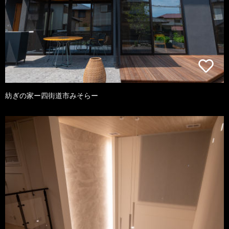
紡ぎの家ー四街道市みそらー