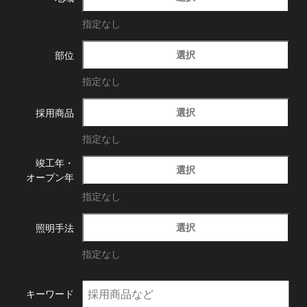
指定なし
選択
部位
指定なし
選択
採用商品
指定なし
竣工年・
選択
オープン年
指定なし
選択
照明手法
指定なし
キーワード