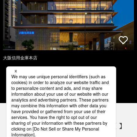
大阪信用金庫本店
1
2
3
4
5
パナソニックの電気設備 SNSアカウント