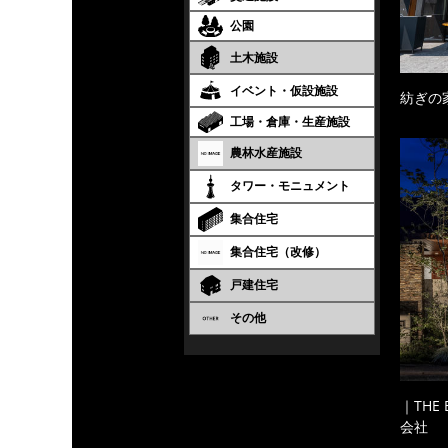
公園
土木施設
イベント・仮設施設
紡ぎの
工場・倉庫・生産施設
農林水産施設
タワー・モニュメント
集合住宅
集合住宅（改修）
戸建住宅
その他
｜THE
会社