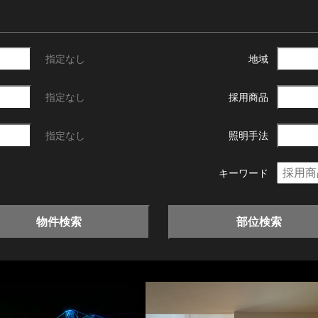
指定なし
地域
指定なし
採用商品
指定なし
照明手法
キーワード
物件検索
部位検索