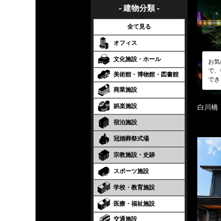
- 建物分類 -
全て見る
オフィス
文化施設・ホール
お気
で、
美術館・博物館・図書館
でき
商業施設
娯楽施設
白川橋
宿泊施設
冠婚葬祭式場
宗教施設・史跡
スポーツ施設
学校・教育施設
医療・福祉施設
交通施設