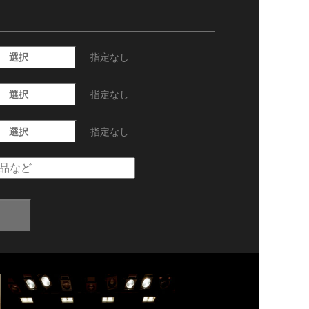
選択
指定なし
選択
指定なし
選択
指定なし