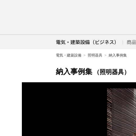
電気・建築設備（ビジネス）
商
電気・建築設備
照明器具
納入事例集
納入事例集
（照明器具）