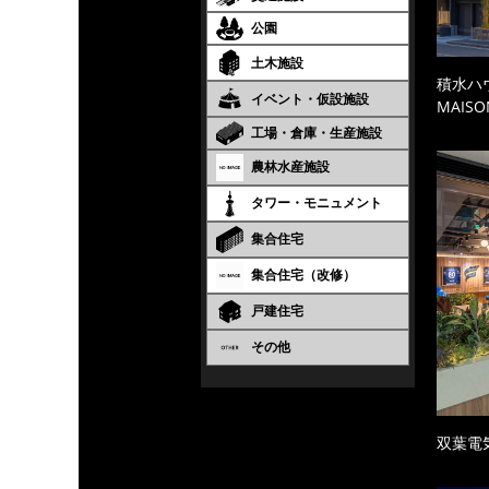
公園
土木施設
積水ハ
イベント・仮設施設
MAISO
工場・倉庫・生産施設
農林水産施設
タワー・モニュメント
集合住宅
集合住宅（改修）
戸建住宅
その他
双葉電