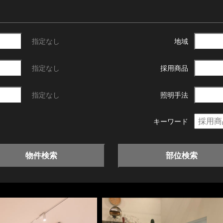
指定なし
地域
指定なし
採用商品
指定なし
照明手法
キーワード
物件検索
部位検索