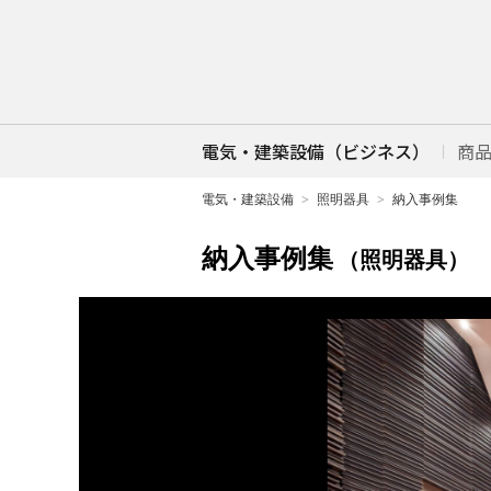
電気・建築設備（ビジネス）
商
電気・建築設備
照明器具
納入事例集
納入事例集
（照明器具）