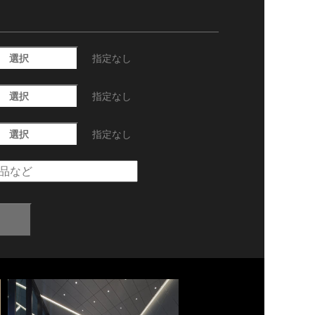
選択
指定なし
選択
指定なし
選択
指定なし