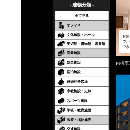
- 建物分類 -
全て見る
オフィス
文化施設・ホール
お気
で、
美術館・博物館・図書館
でき
商業施設
娯楽施設
内橋電
宿泊施設
冠婚葬祭式場
宗教施設・史跡
スポーツ施設
学校・教育施設
医療・福祉施設
交通施設