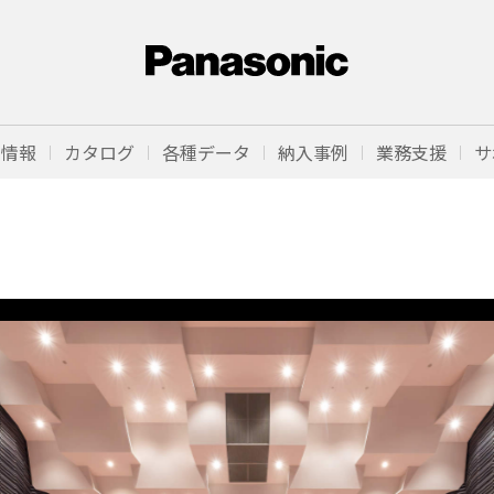
品情報
カタログ
各種データ
納入事例
業務支援
サ