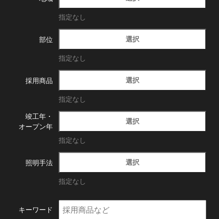
指定なし
選択
部位
指定なし
選択
採用商品
指定なし
竣工年・
選択
オープン年
指定なし
選択
照明手法
指定なし
キーワード