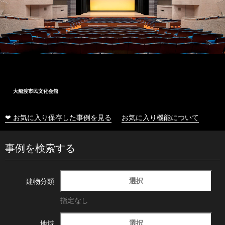
大船渡市民文化会館
❤ お気に入り保存した事例を見る
お気に入り機能について
事例を検索する
選択
建物分類
指定なし
選択
地域