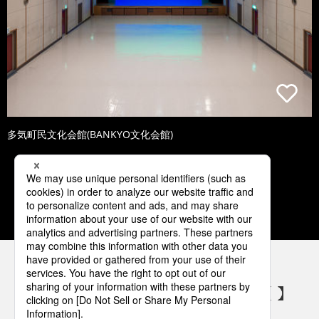
多気町民文化会館(BANKYO文化会館)
1
2
3
4
5
パナソニックの電気設備 SNSアカウント