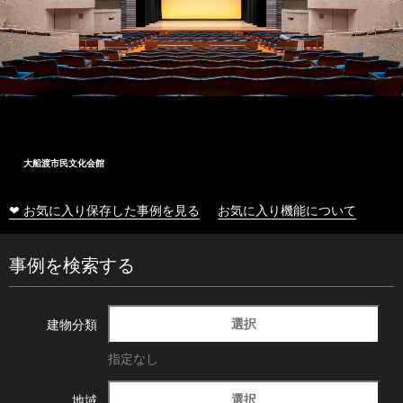
大船渡市民文化会館
❤ お気に入り保存した事例を見る
お気に入り機能について
事例を検索する
選択
建物分類
指定なし
選択
地域