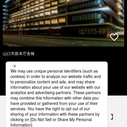
山口市新本庁舎棟
1
2
3
4
5
パナソニックの電気設備 SNSアカウント