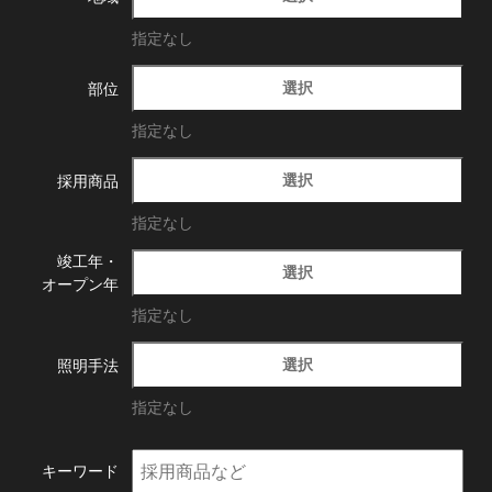
指定なし
選択
部位
指定なし
選択
採用商品
指定なし
竣工年・
選択
オープン年
指定なし
選択
照明手法
指定なし
キーワード