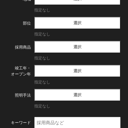
指定なし
選択
部位
指定なし
選択
採用商品
指定なし
竣工年・
選択
オープン年
指定なし
選択
照明手法
指定なし
キーワード