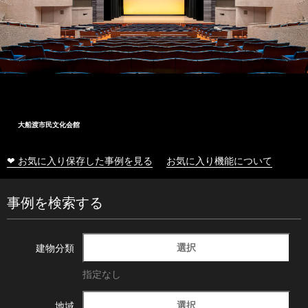
大船渡市民文化会館
❤ お気に入り保存した事例を見る
お気に入り機能について
事例を検索する
選択
建物分類
指定なし
選択
地域