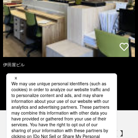
伊田屋ビル
2
3
4
5
6
パナソニックの電気設備 SNSアカウント