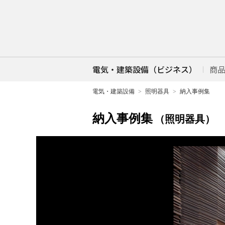
電気・建築設備（ビジネス）
商
電気・建築設備
照明器具
納入事例集
納入事例集
（照明器具）