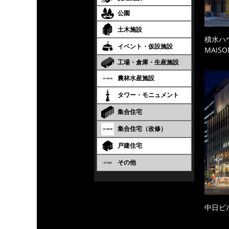
公園
土木施設
積水ハ
イベント・仮設施設
MAISO
工場・倉庫・生産施設
農林水産施設
タワー・モニュメント
集合住宅
集合住宅（改修）
戸建住宅
その他
中日ビ