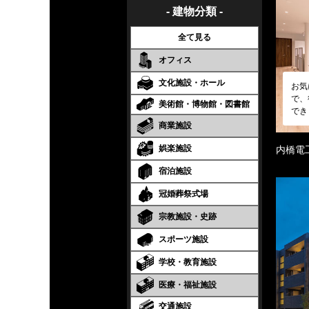
- 建物分類 -
全て見る
オフィス
文化施設・ホール
お気
で、
美術館・博物館・図書館
でき
商業施設
娯楽施設
内橋電
宿泊施設
冠婚葬祭式場
宗教施設・史跡
スポーツ施設
学校・教育施設
医療・福祉施設
交通施設