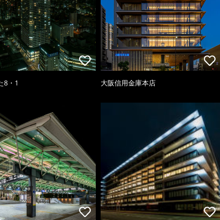
た8・1
大阪信用金庫本店