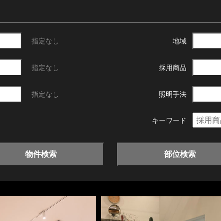
指定なし
地域
指定なし
採用商品
指定なし
照明手法
キーワード
物件検索
部位検索