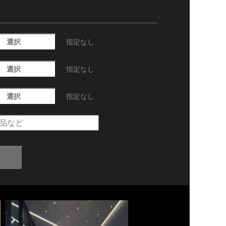
選択
指定なし
選択
指定なし
選択
指定なし