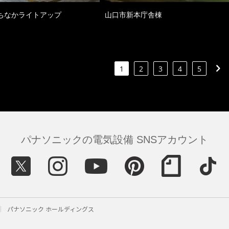
ちなかライトアップ
山口市新本庁舎棟
1
2
3
4
5
パナソニックの電気設備 SNSアカウント
パナソニック ホールディングス