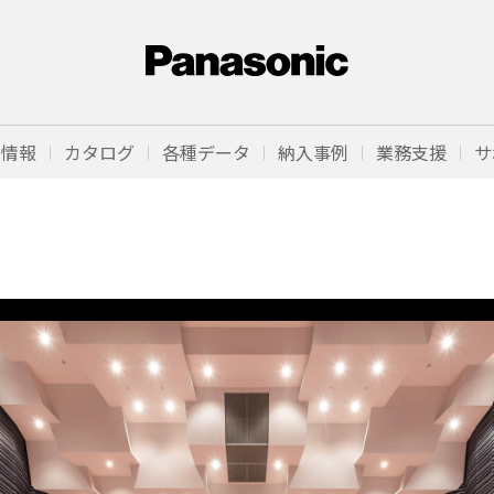
品情報
カタログ
各種データ
納入事例
業務支援
サ