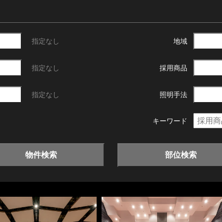
指定なし
地域
指定なし
採用商品
指定なし
照明手法
キーワード
物件検索
部位検索