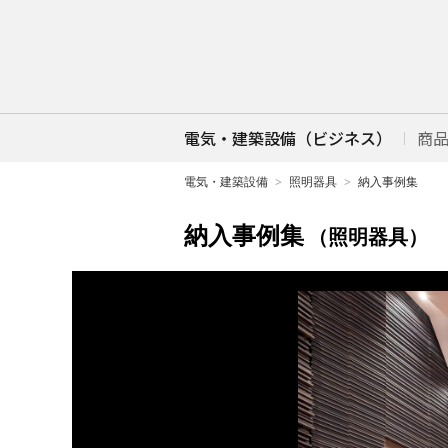
電気・建築設備（ビジネス）
商
電気・建築設備
照明器具
納入事例集
納入事例集
（照明器具）