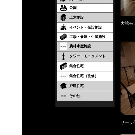
公園
土木施設
大館モ
イベント・仮設施設
工場・倉庫・生産施設
農林水産施設
タワー・モニュメント
集合住宅
集合住宅（改修）
戸建住宅
その他
サーラ