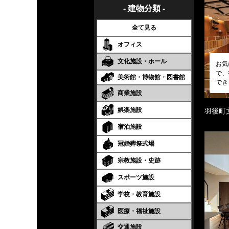
- 建物分類 -
全て見る
オフィス
文化施設・ホール
お気
で、
美術館・博物館・図書館
でき
商業施設
娯楽施設
羽後町
宿泊施設
冠婚葬祭式場
宗教施設・史跡
スポーツ施設
学校・教育施設
医療・福祉施設
交通施設