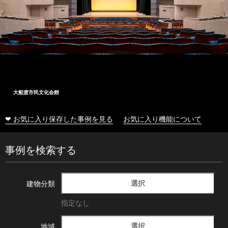
大船渡市民文化会館
❤ お気に入り保存した事例を見る
お気に入り機能について
事例を検索する
選択
建物分類
指定なし
選択
地域