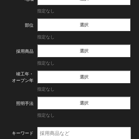
指定なし
選択
部位
指定なし
選択
採用商品
指定なし
竣工年・
選択
オープン年
指定なし
選択
照明手法
指定なし
キーワード