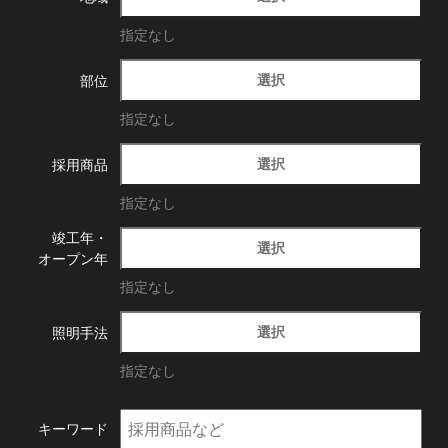
指定なし
選択
部位
指定なし
選択
採用商品
指定なし
竣工年・
選択
オープン年
指定なし
選択
照明手法
指定なし
キーワード