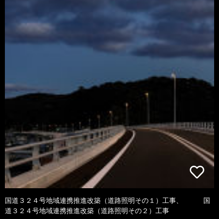
国道３２４号地域連携推進改築（道路照明その１）工事、 国
道３２４号地域連携推進改築（道路照明その２）工事