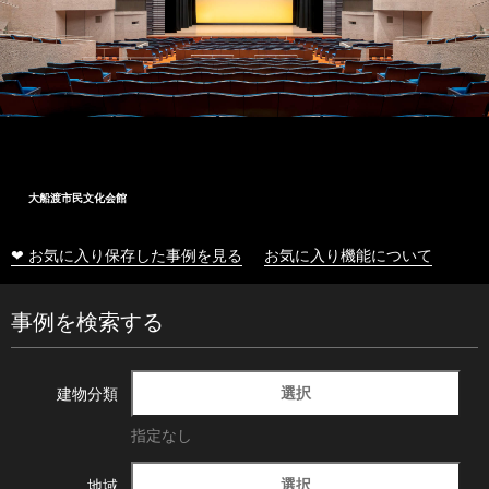
大船渡市民文化会館
❤ お気に入り保存した事例を見る
お気に入り機能について
事例を検索する
選択
建物分類
指定なし
選択
地域