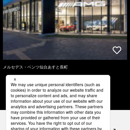
メルセデス・ベンツ仙台あすと長町
3
4
5
6
7
パナソニックの電気設備 SNSアカウント