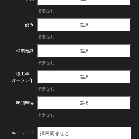
指定なし
選択
部位
指定なし
選択
採用商品
指定なし
竣工年・
選択
オープン年
指定なし
選択
照明手法
指定なし
キーワード