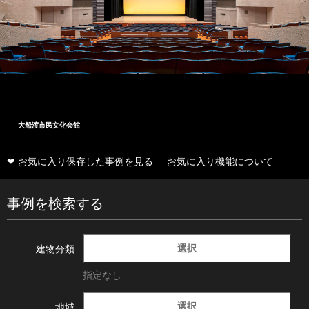
大船渡市民文化会館
❤ お気に入り保存した事例を見る
お気に入り機能について
事例を検索する
選択
建物分類
指定なし
選択
地域