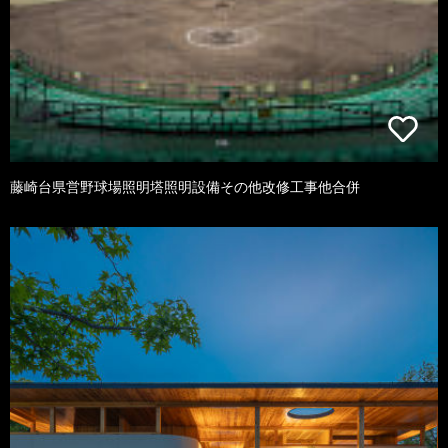
藤崎台県営野球場照明塔照明設備その他改修工事他合併