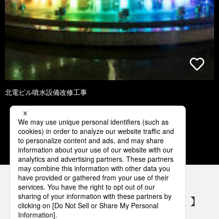
北電ビル噴水設備改修工事
1
2
3
4
5
パナソニックの電気設備 SNSアカウント