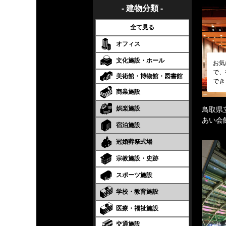
- 建物分類 -
全て見る
オフィス
文化施設・ホール
お気
で、
美術館・博物館・図書館
でき
商業施設
娯楽施設
鳥取県
あい会
宿泊施設
冠婚葬祭式場
宗教施設・史跡
スポーツ施設
学校・教育施設
医療・福祉施設
交通施設