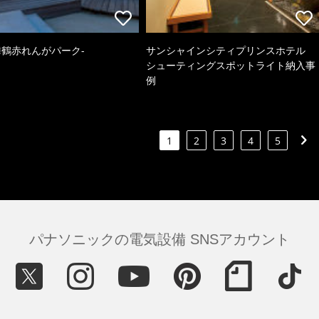
k-舞鶴赤れんがパーク-
サンシャインシティプリンスホテル
シューティングスポットライト納入事
例
1
2
3
4
5
パナソニックの電気設備 SNSアカウント