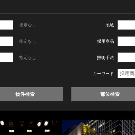
指定なし
地域
指定なし
採用商品
指定なし
照明手法
キーワード
物件検索
部位検索