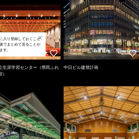
に入り登録しておくこと
後でまとめて見ることが
ます。
立生涯学習センター（県民ふれ
中日ビル建替計画
館）