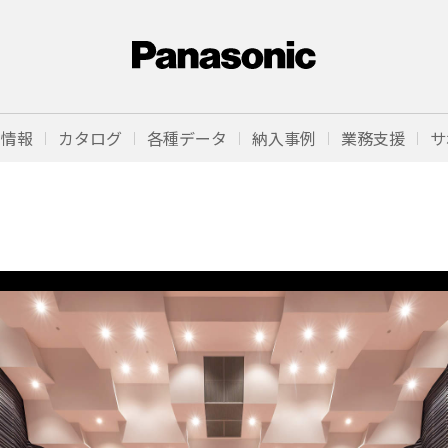
品情報
カタログ
各種データ
納入事例
業務支援
サ