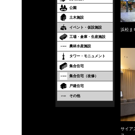
公園
土木施設
イベント・仮設施設
浜松ま
工場・倉庫・生産施設
農林水産施設
タワー・モニュメント
集合住宅
集合住宅（改修）
戸建住宅
その他
サイア
ス