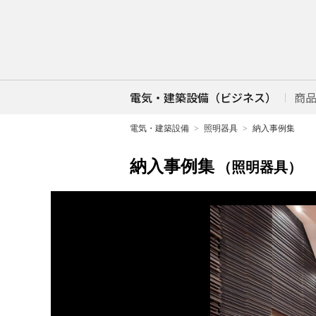
電気・建築設備（ビジネス）
商
電気・建築設備
照明器具
納入事例集
納入事例集
（照明器具）