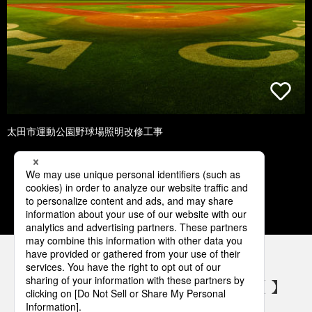
太田市運動公園野球場照明改修工事
1
2
3
4
5
パナソニックの電気設備 SNSアカウント