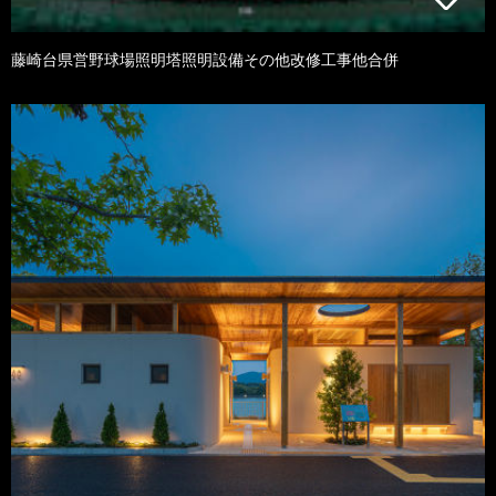
藤崎台県営野球場照明塔照明設備その他改修工事他合併