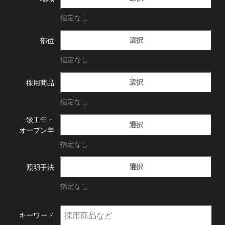
指定なし
選択
部位
指定なし
選択
採用商品
指定なし
竣工年・
選択
オープン年
指定なし
選択
照明手法
指定なし
キーワード