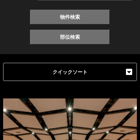
物件検索
部位検索
クイックソート