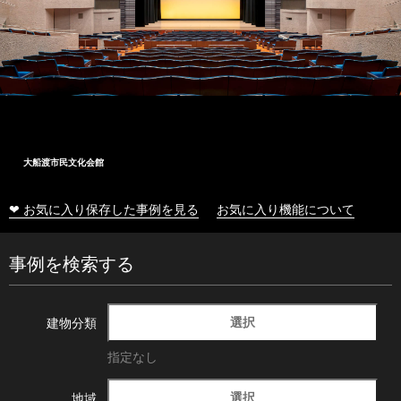
大船渡市民文化会館
❤ お気に入り保存した事例を見る
お気に入り機能について
事例を検索する
選択
建物分類
指定なし
選択
地域