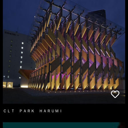
ＣＬＴ ＰＡＲＫ ＨＡＲＵＭＩ