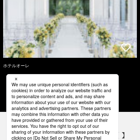
ホテルオーレ
3
4
5
6
7
パナソニックの電気設備 SNSアカウント