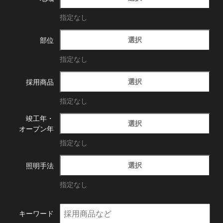
指定なし
選択
部位
指定なし
選択
採用商品
指定なし
竣工年・
選択
オープン年
指定なし
選択
照明手法
指定なし
キーワード