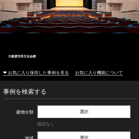
大船渡市民文化会館
❤ お気に入り保存した事例を見る
お気に入り機能について
事例を検索する
選択
建物分類
指定なし
選択
地域