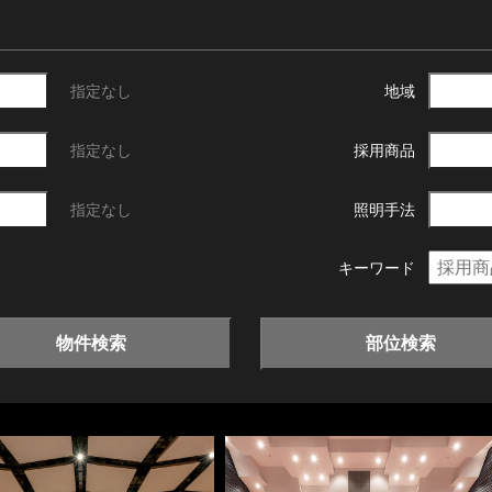
指定なし
地域
指定なし
採用商品
指定なし
照明手法
キーワード
物件検索
部位検索