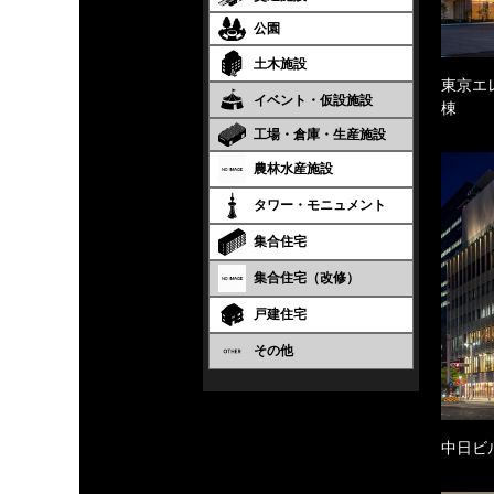
公園
土木施設
東京エ
イベント・仮設施設
棟
工場・倉庫・生産施設
農林水産施設
タワー・モニュメント
集合住宅
集合住宅（改修）
戸建住宅
その他
中日ビ