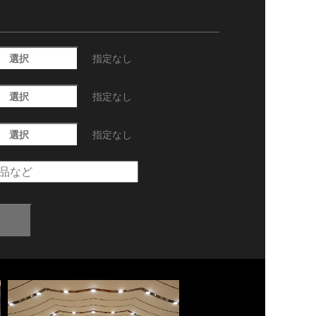
選択
指定なし
選択
指定なし
選択
指定なし