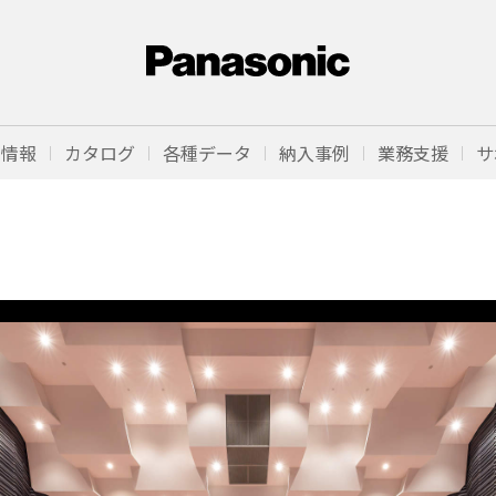
品情報
カタログ
各種データ
納入事例
業務支援
サ