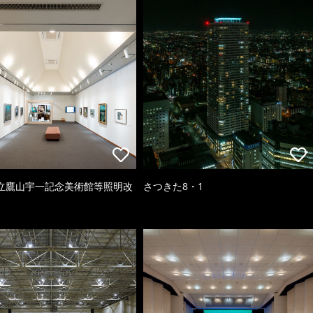
立鷹山宇一記念美術館等照明改
さつきた8・1