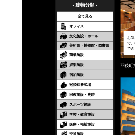
- 建物分類 -
全て見る
オフィス
文化施設・ホール
お気
で、
美術館・博物館・図書館
でき
商業施設
娯楽施設
羽後町
宿泊施設
冠婚葬祭式場
宗教施設・史跡
スポーツ施設
学校・教育施設
医療・福祉施設
交通施設