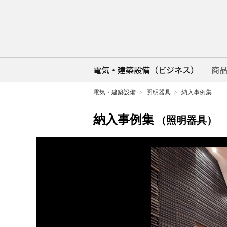
電気・建築設備（ビジネス）
商
電気・建築設備
照明器具
納入事例集
納入事例集
（照明器具）