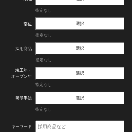
指定なし
選択
部位
指定なし
選択
採用商品
指定なし
竣工年・
選択
オープン年
指定なし
選択
照明手法
指定なし
キーワード