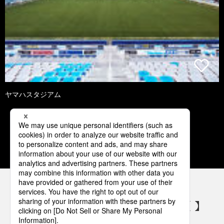
ヤマハスタジアム
2
3
4
5
6
パナソニックの電気設備 SNSアカウント