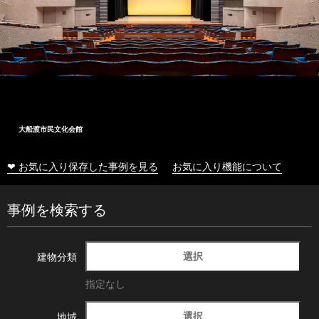
大船渡市民文化会館
❤ お気に入り保存した事例を見る
お気に入り機能について
事例を検索する
選択
建物分類
指定なし
選択
地域