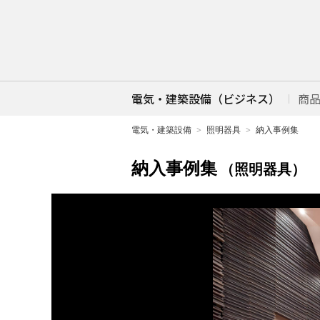
電気・建築設備（ビジネス）
商
電気・建築設備
照明器具
納入事例集
納入事例集
（照明器具）