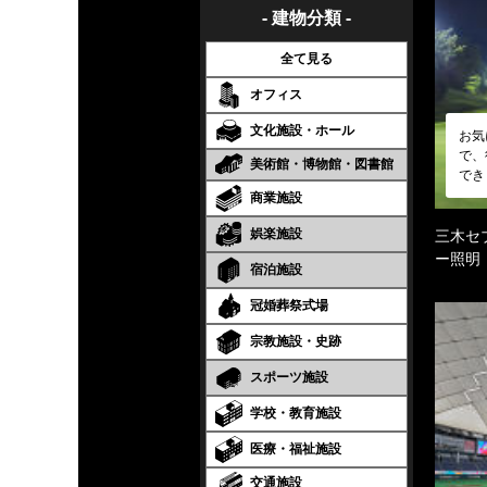
- 建物分類 -
全て見る
オフィス
文化施設・ホール
お気
で、
美術館・博物館・図書館
でき
商業施設
娯楽施設
三木セ
ー照明
宿泊施設
冠婚葬祭式場
宗教施設・史跡
スポーツ施設
学校・教育施設
医療・福祉施設
交通施設