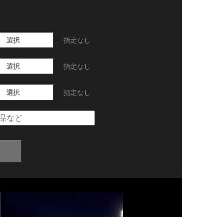
選択
指定なし
選択
指定なし
選択
指定なし