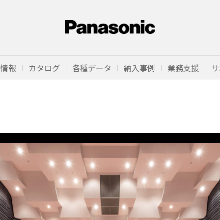
品情報
カタログ
各種データ
納入事例
業務支援
サ