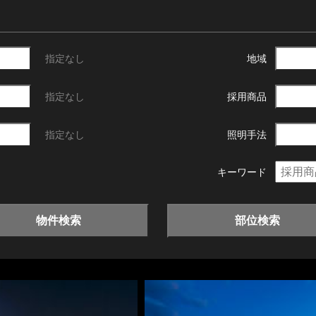
指定なし
地域
指定なし
採用商品
指定なし
照明手法
キーワード
物件検索
部位検索