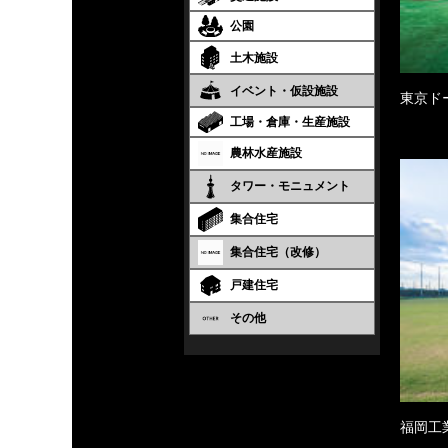
公園
土木施設
イベント・仮設施設
東京ド
工場・倉庫・生産施設
農林水産施設
タワー・モニュメント
集合住宅
集合住宅（改修）
戸建住宅
その他
福岡工