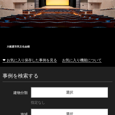
大船渡市民文化会館
❤ お気に入り保存した事例を見る
お気に入り機能について
事例を検索する
選択
建物分類
指定なし
選択
地域