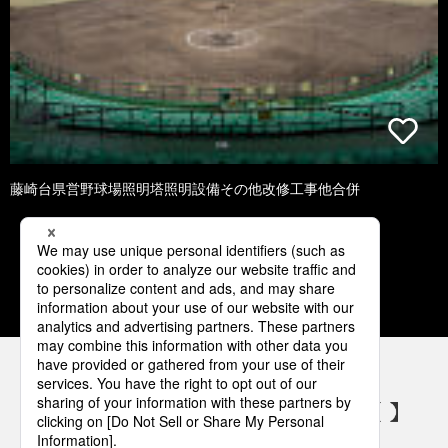
藤崎台県営野球場照明塔照明設備その他改修工事他合併
1
2
3
4
5
パナソニックの電気設備 SNSアカウント