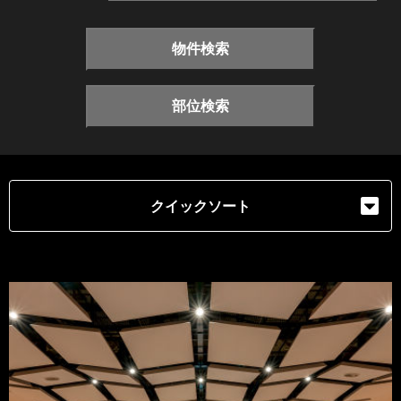
物件検索
部位検索
クイックソート