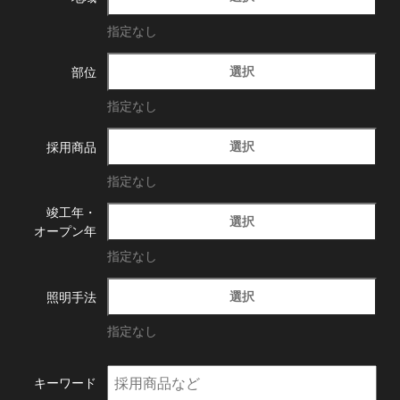
指定なし
選択
部位
指定なし
選択
採用商品
指定なし
竣工年・
選択
オープン年
指定なし
選択
照明手法
指定なし
キーワード