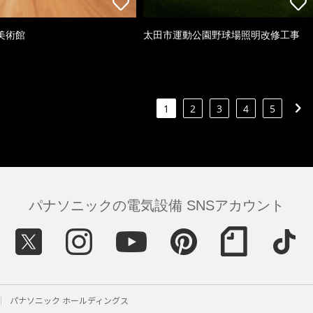
美術館
太田市運動公園野球場照明改修工事
1
2
3
4
5
パナソニックの電気設備 SNSアカウント
パナソニック ホールディングス