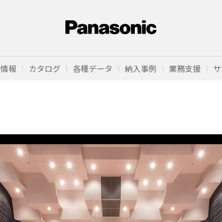
品情報
カタログ
各種データ
納入事例
業務支援
サ