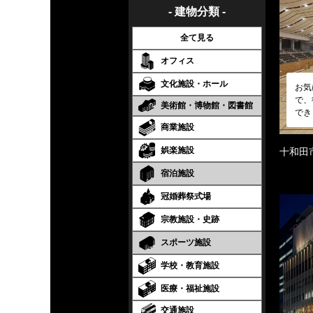
- 建物分類 -
全て見る
オフィス
文化施設・ホール
お気
で、
美術館・博物館・図書館
でき
商業施設
娯楽施設
十和田
宿泊施設
冠婚葬祭式場
宗教施設・史跡
スポーツ施設
学校・教育施設
医療・福祉施設
交通施設