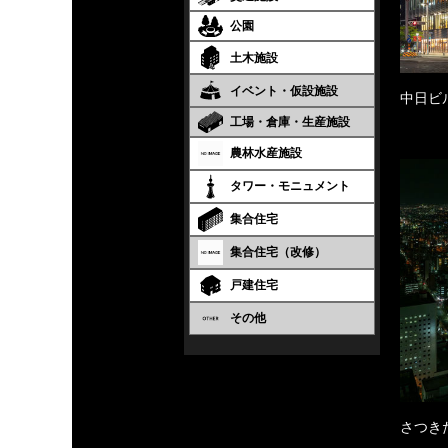
公園
土木施設
イベント・仮設施設
中日ビ
工場・倉庫・生産施設
農林水産施設
タワー・モニュメント
集合住宅
集合住宅（改修）
戸建住宅
その他
さつき