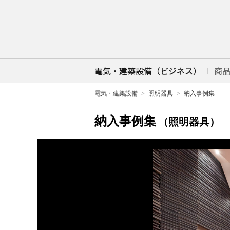
電気・建築設備（ビジネス）
商
電気・建築設備
照明器具
納入事例集
納入事例集
（照明器具）