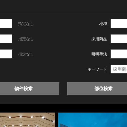
指定なし
地域
指定なし
採用商品
指定なし
照明手法
キーワード
物件検索
部位検索