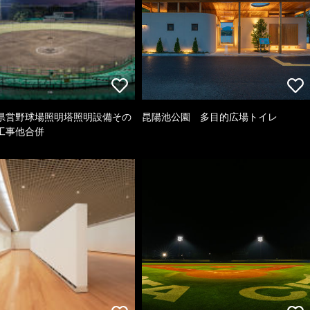
県営野球場照明塔照明設備その
昆陽池公園 多目的広場トイレ
工事他合併