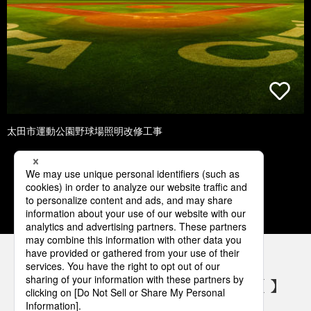
太田市運動公園野球場照明改修工事
1
2
3
4
5
パナソニックの電気設備 SNSアカウント