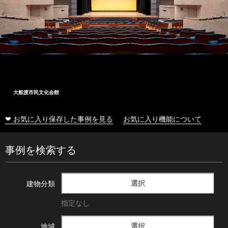
大船渡市民文化会館
❤ お気に入り保存した事例を見る
お気に入り機能について
事例を検索する
選択
建物分類
指定なし
選択
地域