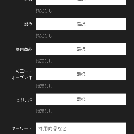
指定なし
選択
部位
指定なし
選択
採用商品
指定なし
竣工年・
選択
オープン年
指定なし
選択
照明手法
指定なし
キーワード