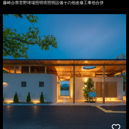
藤崎台県営野球場照明塔照明設備その他改修工事他合併