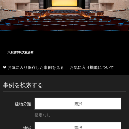
大船渡市民文化会館
❤ お気に入り保存した事例を見る
お気に入り機能について
事例を検索する
選択
建物分類
指定なし
選択
地域