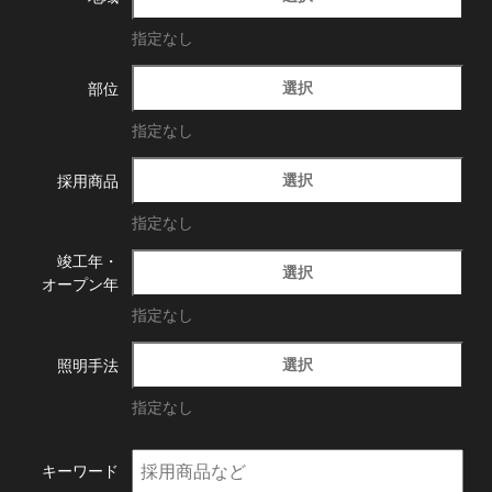
指定なし
選択
部位
指定なし
選択
採用商品
指定なし
竣工年・
選択
オープン年
指定なし
選択
照明手法
指定なし
キーワード