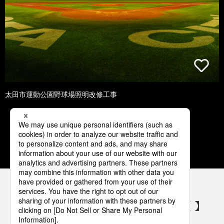
太田市運動公園野球場照明改修工事
1
2
3
4
5
パナソニックの電気設備 SNSアカウント