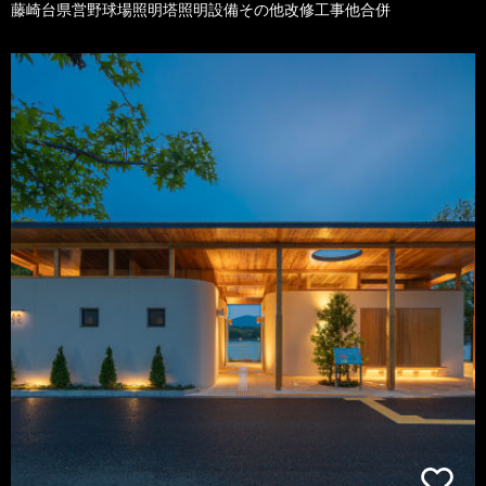
藤崎台県営野球場照明塔照明設備その他改修工事他合併