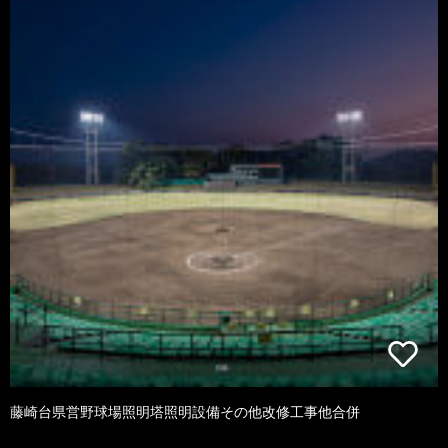
藤崎台県営野球場照明塔照明設備その他改修工事他合併