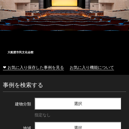
大船渡市民文化会館
❤ お気に入り保存した事例を見る
お気に入り機能について
事例を検索する
選択
建物分類
指定なし
選択
地域