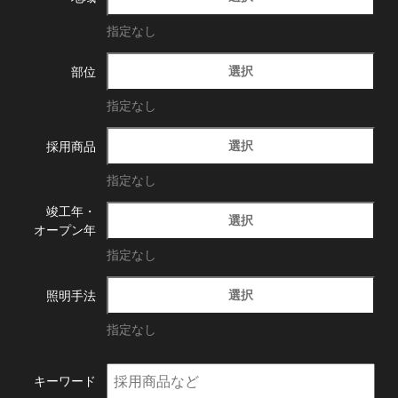
指定なし
選択
部位
指定なし
選択
採用商品
指定なし
竣工年・
選択
オープン年
指定なし
選択
照明手法
指定なし
キーワード