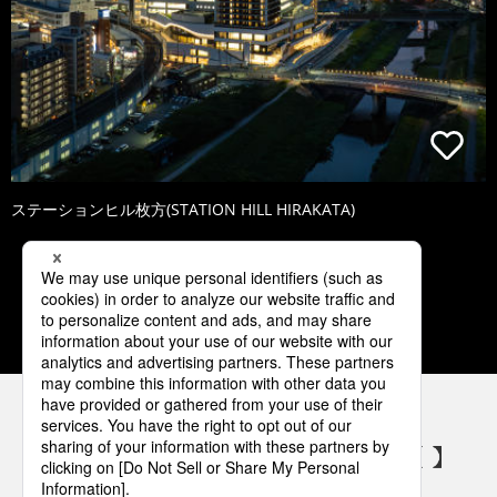
ステーションヒル枚方(STATION HILL HIRAKATA)
1
2
3
4
5
パナソニックの電気設備 SNSアカウント