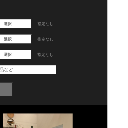
選択
指定なし
選択
指定なし
選択
指定なし