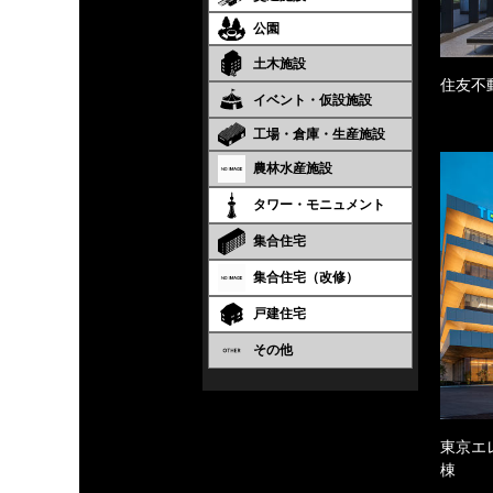
公園
土木施設
住友不
イベント・仮設施設
工場・倉庫・生産施設
農林水産施設
タワー・モニュメント
集合住宅
集合住宅（改修）
戸建住宅
その他
東京エ
棟