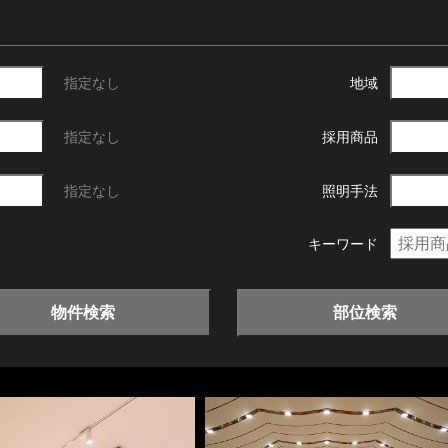
指定なし
地域
指定なし
採用商品
指定なし
照明手法
キーワード
物件検索
部位検索