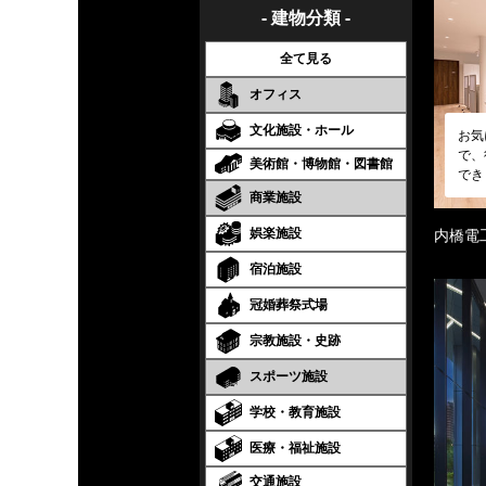
- 建物分類 -
全て見る
オフィス
文化施設・ホール
お気
で、
美術館・博物館・図書館
でき
商業施設
娯楽施設
内橋電
宿泊施設
冠婚葬祭式場
宗教施設・史跡
スポーツ施設
学校・教育施設
医療・福祉施設
交通施設