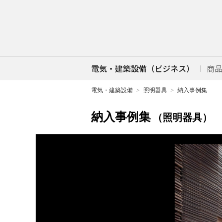
電気・建築設備（ビジネス）
商
電気・建築設備
照明器具
納入事例集
納入事例集
（照明器具）