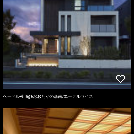
ヘーベルVillageおおたかの森南/エーデルワイス