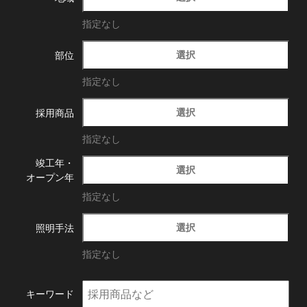
指定なし
選択
部位
指定なし
選択
採用商品
指定なし
竣工年・
選択
オープン年
指定なし
選択
照明手法
指定なし
キーワード