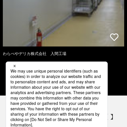
わらべやデリカ株式会社 入間工場
1
2
3
4
5
パナソニックの電気設備 SNSアカウント