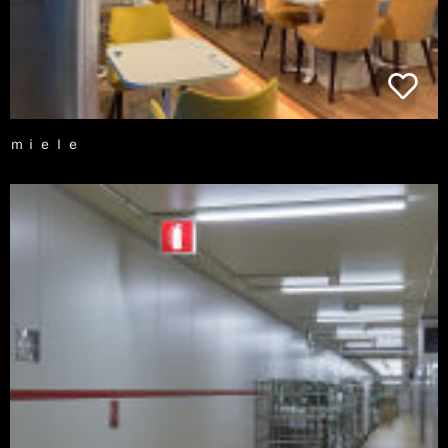
ｍｉｅｌｅ