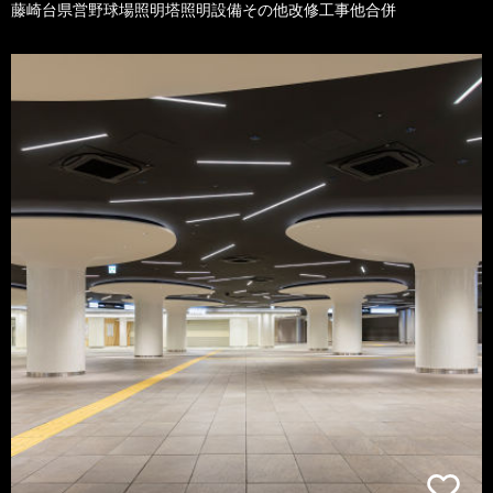
藤崎台県営野球場照明塔照明設備その他改修工事他合併