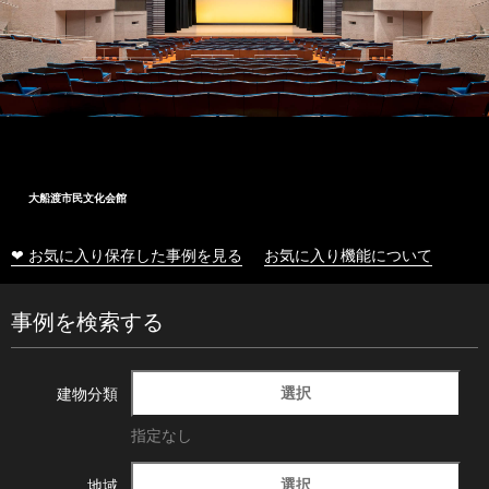
大船渡市民文化会館
❤ お気に入り保存した事例を見る
お気に入り機能について
事例を検索する
選択
建物分類
指定なし
選択
地域