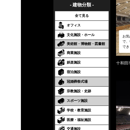
- 建物分類 -
全て見る
オフィス
文化施設・ホール
お気
で、
美術館・博物館・図書館
でき
商業施設
娯楽施設
十和田
宿泊施設
冠婚葬祭式場
宗教施設・史跡
スポーツ施設
学校・教育施設
医療・福祉施設
交通施設