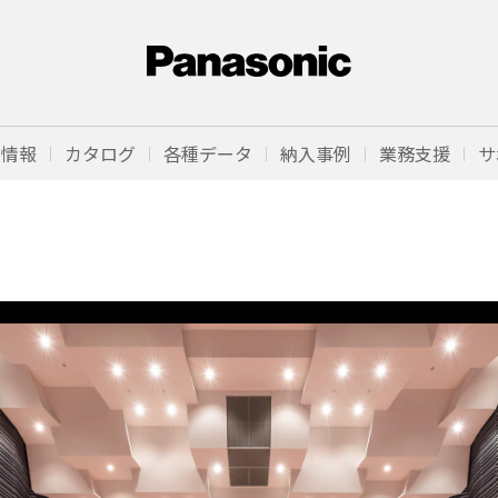
品情報
カタログ
各種データ
納入事例
業務支援
サ