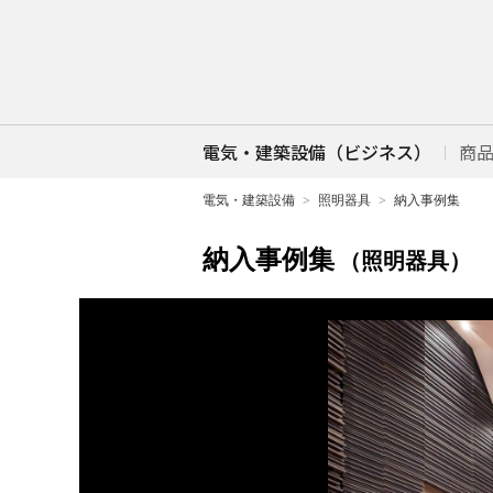
電気・建築設備（ビジネス）
商
電気・建築設備
照明器具
納入事例集
納入事例集
（照明器具）