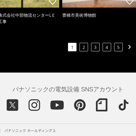
株式会社中部物流センターLＥ
豊橋市美術博物館
工事
1
2
3
4
5
パナソニックの電気設備 SNSアカウント
パナソニック ホールディングス