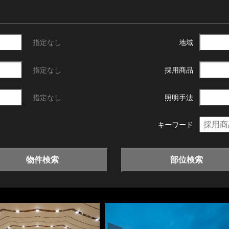
指定なし
地域
指定なし
採用商品
指定なし
照明手法
キーワード
物件検索
部位検索