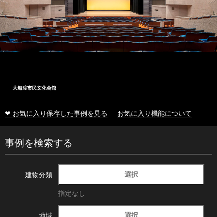
大船渡市民文化会館
❤ お気に入り保存した事例を見る
お気に入り機能について
事例を検索する
選択
建物分類
指定なし
選択
地域