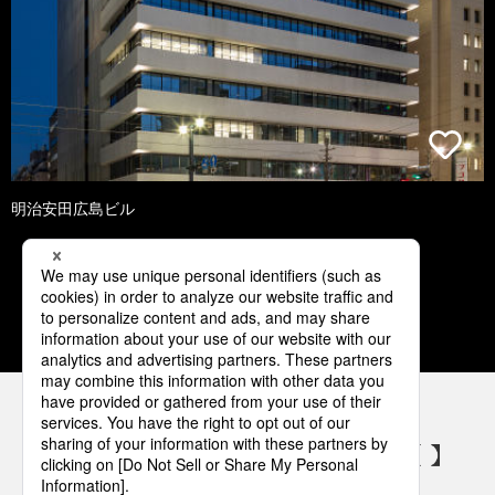
明治安田広島ビル
1
2
3
4
5
パナソニックの電気設備 SNSアカウント