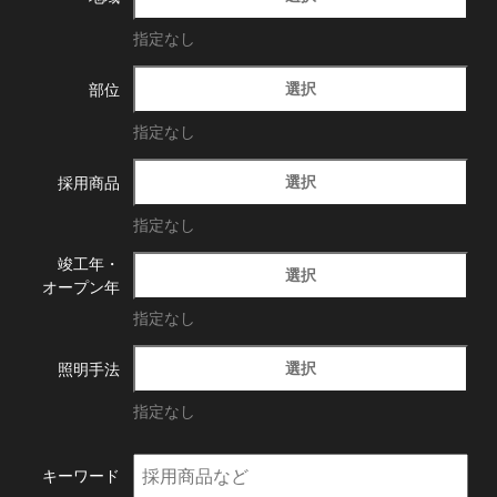
指定なし
選択
部位
指定なし
選択
採用商品
指定なし
竣工年・
選択
オープン年
指定なし
選択
照明手法
指定なし
キーワード