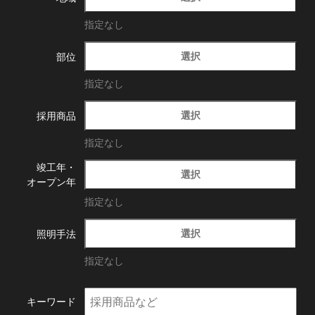
指定なし
選択
部位
指定なし
選択
採用商品
指定なし
竣工年・
選択
オープン年
指定なし
選択
照明手法
指定なし
キーワード