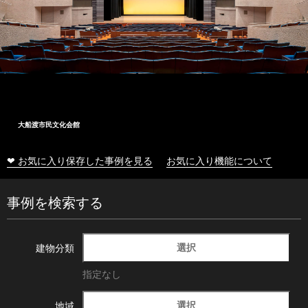
大船渡市民文化会館
❤ お気に入り保存した事例を見る
お気に入り機能について
事例を検索する
選択
建物分類
指定なし
選択
地域