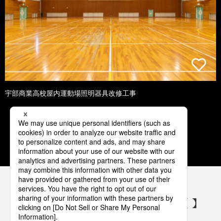
宇部商業高校屋内運動場照明器具改修工事
1
2
3
4
5
パナソニックの電気設備 SNSアカウント