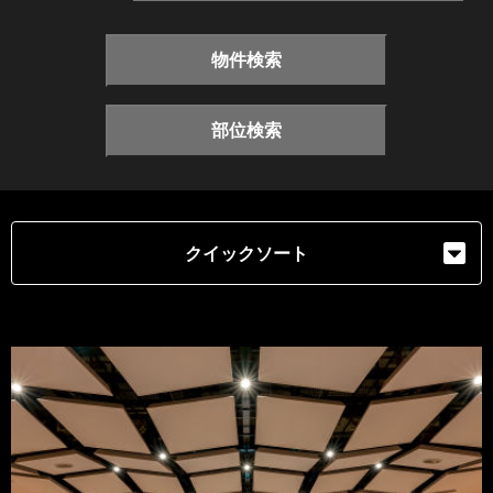
物件検索
部位検索
クイックソート