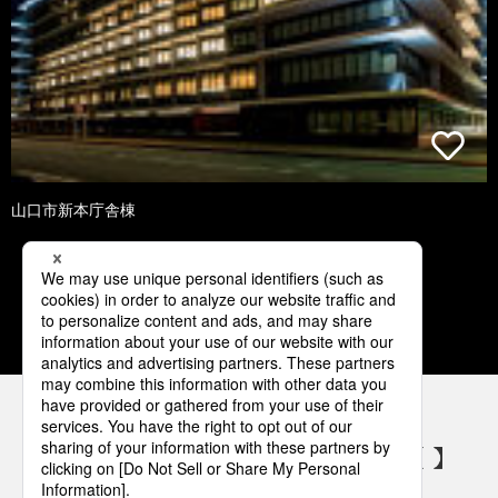
山口市新本庁舎棟
1
2
3
4
5
パナソニックの電気設備 SNSアカウント