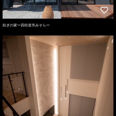
紡ぎの家ー四街道市みそらー