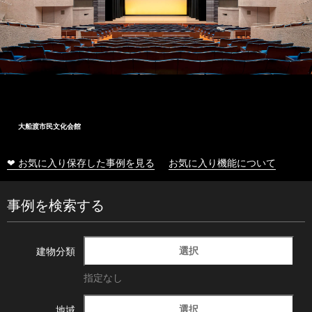
大船渡市民文化会館
❤ お気に入り保存した事例を見る
お気に入り機能について
事例を検索する
選択
建物分類
指定なし
選択
地域