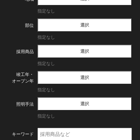
指定なし
選択
部位
指定なし
選択
採用商品
指定なし
竣工年・
選択
オープン年
指定なし
選択
照明手法
指定なし
キーワード