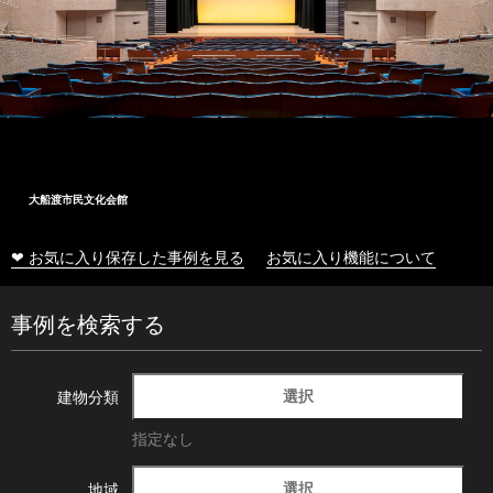
大船渡市民文化会館
❤ お気に入り保存した事例を見る
お気に入り機能について
事例を検索する
選択
建物分類
指定なし
選択
地域