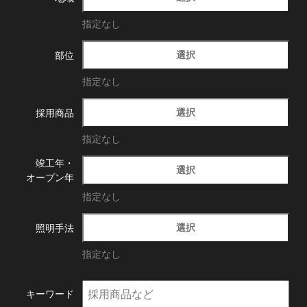
指定なし
選択
部位
指定なし
選択
採用商品
指定なし
竣工年・
選択
オープン年
指定なし
選択
照明手法
指定なし
キーワード