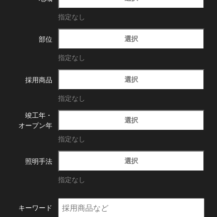
指定なし
選択
部位
指定なし
選択
採用商品
指定なし
竣工年・
選択
オープン年
指定なし
選択
照明手法
指定なし
キーワード