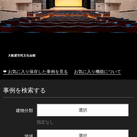
大船渡市民文化会館
❤ お気に入り保存した事例を見る
お気に入り機能について
事例を検索する
選択
建物分類
指定なし
選択
地域