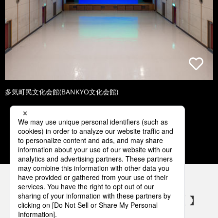
多気町民文化会館(BANKYO文化会館)
1
2
3
4
5
パナソニックの電気設備 SNSアカウント