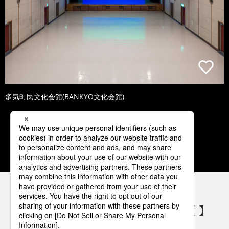
多気町民文化会館(BANKYO文化会館)
1
2
3
4
5
パナソニックの電気設備 SNSアカウント