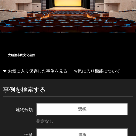
大船渡市民文化会館
❤ お気に入り保存した事例を見る
お気に入り機能について
事例を検索する
選択
建物分類
指定なし
選択
地域