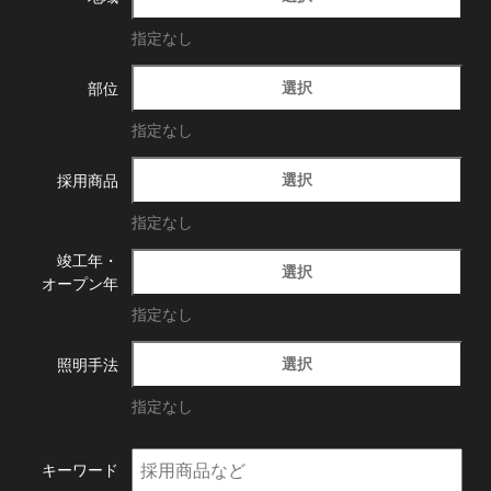
指定なし
選択
部位
指定なし
選択
採用商品
指定なし
竣工年・
選択
オープン年
指定なし
選択
照明手法
指定なし
キーワード